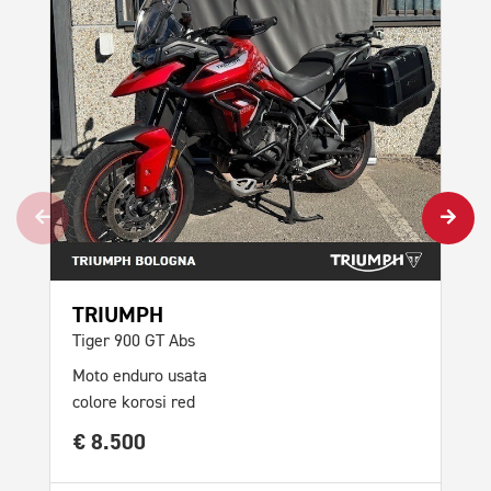
Mot
col
€ 
SCO
TRIUMPH
Tiger 900 GT Abs
Moto enduro usata
colore korosi red
€ 8.500