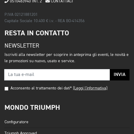
0510483940 INT. 2
CONTATTACI
P.IVA 02121881201
Capitale Sociale 10.400 € i.v. - REA BO-414356
RESTA IN CONTATTO
NEWSLETTER
Iscriviti alla newsletter per scoprire in anteprima gli eventi, le novità e
le promozioni su nuovo, usato e service.
INVIA
Acconsento al trattamento dei dati*
(Leggi l'informativa)
MONDO TRIUMPH
Configuratore
Triumph Approved