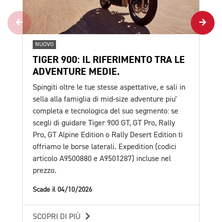
NUOVO
NU
TIGER 900: IL RIFERIMENTO TRA LE
TR
ADVENTURE MEDIE.
TU
Spingiti oltre le tue stesse aspettative, e sali in
E' 
sella alla famiglia di mid-size adventure piu'
pro
completa e tecnologica del suo segmento: se
esc
scegli di guidare Tiger 900 GT, GT Pro, Rally
val
Pro, GT Alpine Edition o Rally Desert Edition ti
in 
offriamo le borse laterali. Expedition (codici
Sca
articolo A9500880 e A9501287) incluse nel
prezzo.
SC
Scade il 04/10/2026
SCOPRI DI PIÙ