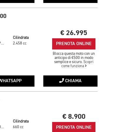
500
€ 26.995
Cilindrata
PRENOTA ONLINE
GRANITE / SAPPHIRE BLACK
2.458 cc
Blocca questa moto con un
anticipo di €500 in modo
semplice e sicuro.
Scopri
come funziona
WHATSAPP
CHIAMA
0
€ 8.900
Cilindrata
PRENOTA ONLINE
CARNIVAL RED WRAP
660 cc