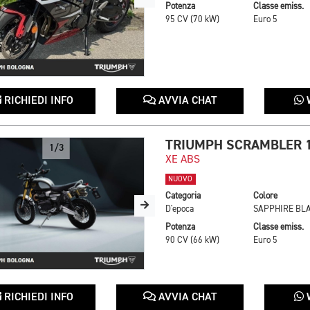
Potenza
Classe emiss.
95 CV (70 kW)
Euro 5
RICHIEDI INFO
AVVIA CHAT
TRIUMPH SCRAMBLER 
1/3
XE ABS
NUOVO
Categoria
Colore
D'epoca
Potenza
Classe emiss.
90 CV (66 kW)
Euro 5
RICHIEDI INFO
AVVIA CHAT