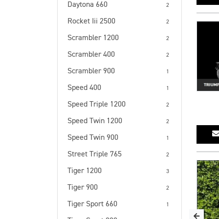
Daytona 660
2
Rocket Iii 2500
2
Scrambler 1200
2
Scrambler 400
2
Scrambler 900
1
Speed 400
1
Speed Triple 1200
2
Speed Twin 1200
2
Speed Twin 900
1
Street Triple 765
2
Tiger 1200
3
Tiger 900
2
Tiger Sport 660
1