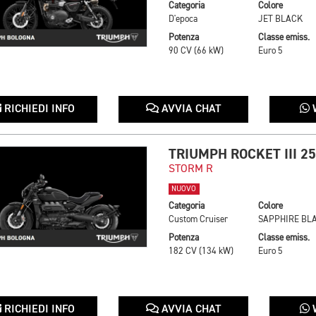
Categoria
Colore
D'epoca
JET BLACK
Potenza
Classe emiss.
90 CV (66 kW)
Euro 5
RICHIEDI INFO
AVVIA CHAT
TRIUMPH ROCKET III 2
STORM R
NUOVO
Categoria
Colore
Custom Cruiser
Potenza
Classe emiss.
182 CV (134 kW)
Euro 5
RICHIEDI INFO
AVVIA CHAT