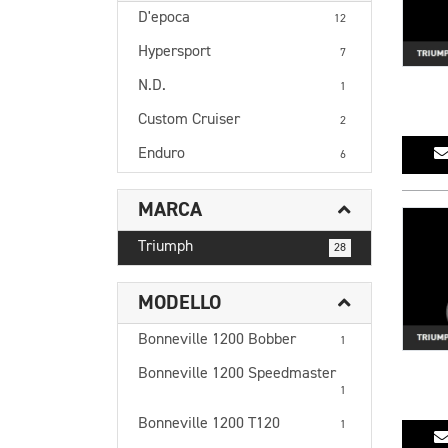
D'epoca
12
Hypersport
7
N.D.
1
Custom Cruiser
2
Enduro
6
MARCA
Triumph
28
MODELLO
Bonneville 1200 Bobber
1
Bonneville 1200 Speedmaster
1
Bonneville 1200 T120
1