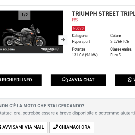
TRIUMPH STREET TRIPL
1/2
RS
NUOVO
Categoria
Colore
Hypersport
SILVER ICE
Potenza
Classe emiss.
131 CV (96 kW)
Euro 5
RICHIEDI INFO
AVVIA CHAT
NON C'È LA MOTO CHE STAI CERCANDO?
tattaci ora, potrebbe essere a breve disponibile o potremmo aiutarti
AVVISAMI VIA MAIL
CHIAMACI ORA