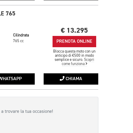
E 765
€ 13.295
Cilindrata
PRENOTA ONLINE
765 cc
Blocca questa moto con un
anticipo di €500 in modo
semplice e sicuro.
Scopri
come funziona
WHATSAPP
CHIAMA
 a trovare la tua occasione!