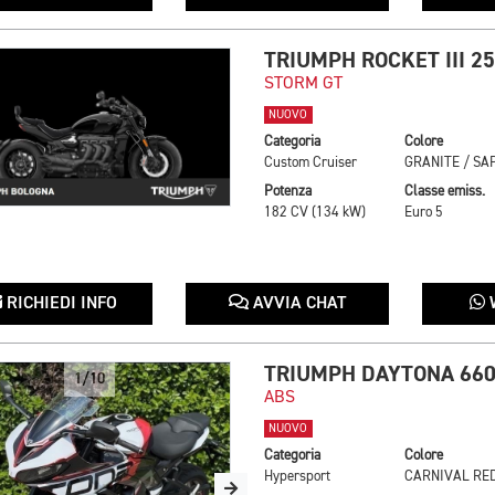
TRIUMPH ROCKET III 2
STORM GT
NUOVO
Categoria
Colore
Custom Cruiser
Potenza
Classe emiss.
182 CV (134 kW)
Euro 5
RICHIEDI INFO
AVVIA CHAT
TRIUMPH DAYTONA 66
1/10
ABS
NUOVO
Categoria
Colore
Hypersport