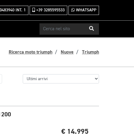
0483940 INT. 1
+39 3285595533
WHATSAPP
Ricerca moto triumph
Nuove
Triumph
1200
€ 14.995