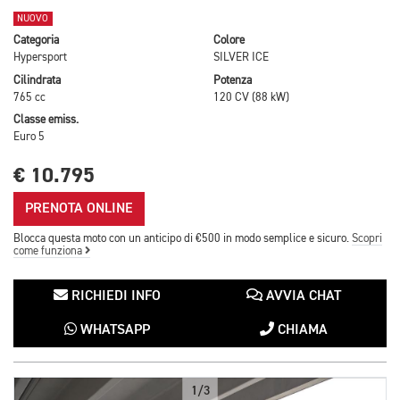
NUOVO
Categoria
Colore
Hypersport
SILVER ICE
Cilindrata
Potenza
765 cc
120 CV (88 kW)
Classe emiss.
Euro 5
€ 10.795
PRENOTA ONLINE
Blocca questa moto con un anticipo di €500 in modo semplice e sicuro.
Scopri
come funziona
RICHIEDI INFO
AVVIA CHAT
WHATSAPP
CHIAMA
1/3