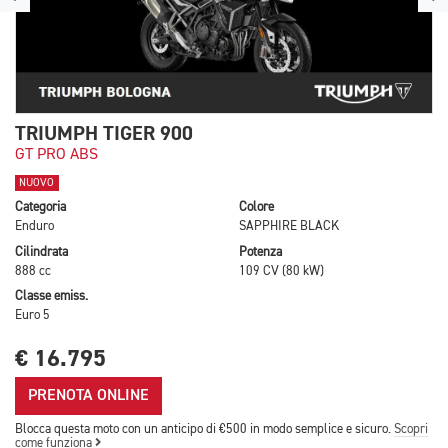
TRIUMPH TIGER 900
GT PRO ABS
NUOVO
Categoria
Colore
Enduro
SAPPHIRE BLACK
Cilindrata
Potenza
888 cc
109 CV (80 kW)
Classe emiss.
Euro 5
€ 16.795
PRENOTA ONLINE
Blocca questa moto con un anticipo di €500 in modo semplice e sicuro.
Scopri
come funziona