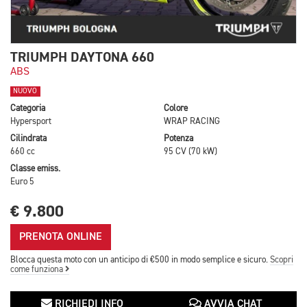
TRIUMPH DAYTONA 660
ABS
NUOVO
Categoria
Colore
Hypersport
WRAP RACING
Cilindrata
Potenza
660 cc
95 CV (70 kW)
Classe emiss.
Euro 5
€ 9.800
PRENOTA ONLINE
Blocca questa moto con un anticipo di €500 in modo semplice e sicuro.
Scopri
come funziona
RICHIEDI INFO
AVVIA CHAT