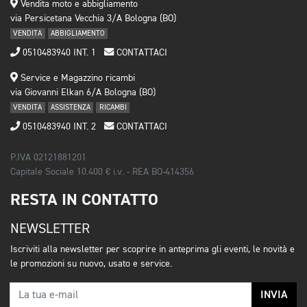
Vendita moto e abbigliamento
via Persicetana Vecchia 3/A Bologna (BO)
VENDITA
ABBIGLIAMENTO
0510483940 INT. 1
CONTATTACI
Service e Magazzino ricambi
via Giovanni Elkan 6/A Bologna (BO)
VENDITA
ASSISTENZA
RICAMBI
0510483940 INT. 2
CONTATTACI
P.IVA 02121881201
Capitale Sociale 10.400 € i.v. - REA BO-414356
RESTA IN CONTATTO
NEWSLETTER
Iscriviti alla newsletter per scoprire in anteprima gli eventi, le novità e
le promozioni su nuovo, usato e service.
INVIA