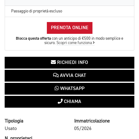
Passaggio di proprietà escluso
PRENOTA ONLINE
Blocca questa offerta
con un anticipo di €500 in modo semplice e
sicuro.
Scopri come funziona
RICHIEDI INFO
AVVIA CHAT
WHATSAPP
CHIAMA
Tipologia
Immatricolazione
Usato
05/2026
N. proprietari