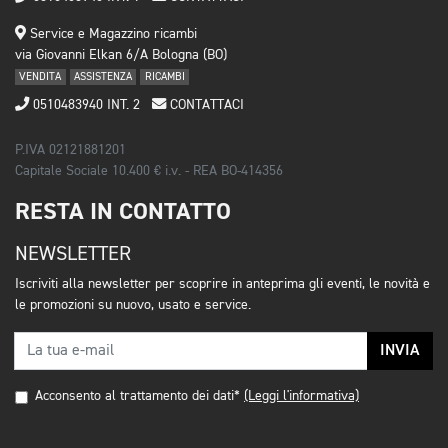
Service e Magazzino ricambi
via Giovanni Elkan 6/A Bologna (BO)
VENDITA
ASSISTENZA
RICAMBI
0510483940 INT. 2
CONTATTACI
P.IVA 02121881201
Capitale Sociale 10.400 € i.v. - REA BO-414356
RESTA IN CONTATTO
NEWSLETTER
Iscriviti alla newsletter per scoprire in anteprima gli eventi, le novità e
le promozioni su nuovo, usato e service.
INVIA
Acconsento al trattamento dei dati*
(Leggi l'informativa)