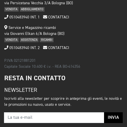
via Persicetana Vecchia 3/A Bologna (BO)
VENDITA
ABBIGLIAMENTO
0510483940 INT. 1
CONTATTACI
Service e Magazzino ricambi
via Giovanni Elkan 6/A Bologna (BO)
VENDITA
ASSISTENZA
RICAMBI
0510483940 INT. 2
CONTATTACI
P.IVA 02121881201
Capitale Sociale 10.400 € i.v. - REA BO-414356
RESTA IN CONTATTO
NEWSLETTER
Iscriviti alla newsletter per scoprire in anteprima gli eventi, le novità e
le promozioni su nuovo, usato e service.
INVIA