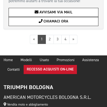
potremmo aiutarti a trovare la tua occasione!
AVVISAMI VIA MAIL
CHIAMACI ORA
Precedente
Successiva
«
1
2
3
4
»
Home
Modelli
Usato
Promozioni
Assistenza
RECESSO ACQUISTI ON-LINE
Contatti
TRIUMPH BOLOGNA
AMERICAN MOTORCYCLES BOLOGNA S.R.L.
Vendita moto e abbigliamento