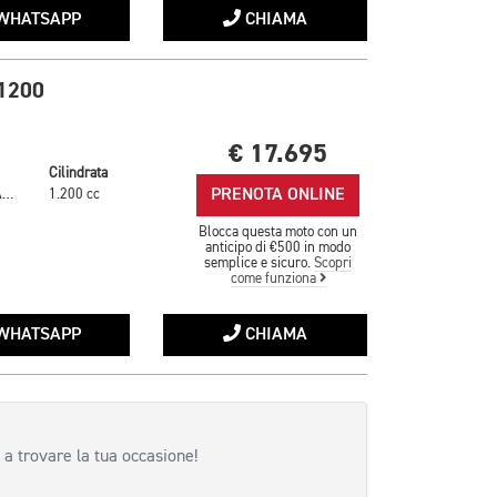
WHATSAPP
CHIAMA
1200
€ 17.695
Cilindrata
PRENOTA ONLINE
SAPPHIRE BLACK
1.200 cc
Blocca questa moto con un
anticipo di €500 in modo
semplice e sicuro.
Scopri
come funziona
WHATSAPP
CHIAMA
 a trovare la tua occasione!