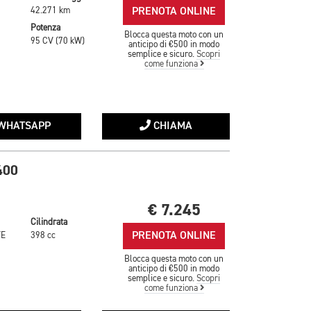
PRENOTA ONLINE
42.271 km
Potenza
Blocca questa moto con un
95 CV (70 kW)
anticipo di €500 in modo
semplice e sicuro.
Scopri
come funziona
WHATSAPP
CHIAMA
400
€ 7.245
Cilindrata
PRENOTA ONLINE
TE
398 cc
Blocca questa moto con un
anticipo di €500 in modo
semplice e sicuro.
Scopri
come funziona