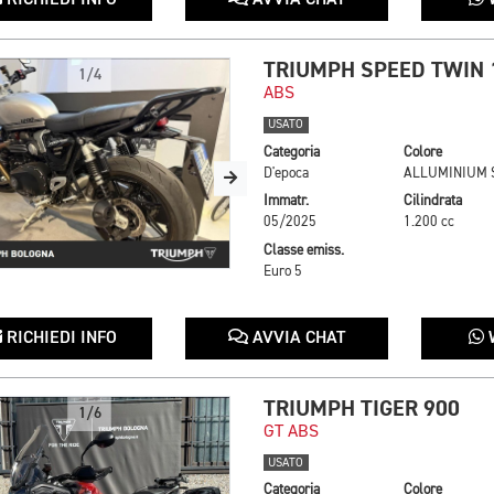
RICHIEDI INFO
AVVIA CHAT
TRIUMPH SPEED TWIN 
1/4
ABS
USATO
Categoria
Colore
D'epoca
Immatr.
Cilindrata
05/2025
1.200 cc
Classe emiss.
Euro 5
RICHIEDI INFO
AVVIA CHAT
TRIUMPH TIGER 900
1/6
GT ABS
USATO
Categoria
Colore