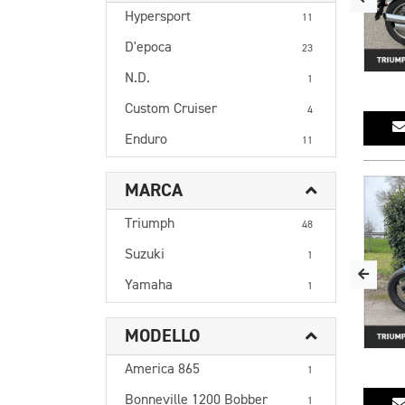
Hypersport
11
D'epoca
23
N.D.
1
Custom Cruiser
4
Enduro
11
MARCA
Triumph
48
Suzuki
1
Yamaha
1
MODELLO
America 865
1
Bonneville 1200 Bobber
1