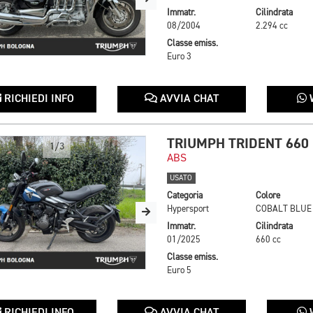
Immatr.
Cilindrata
08/2004
2.294 cc
Classe emiss.
Euro 3
RICHIEDI INFO
AVVIA CHAT
TRIUMPH TRIDENT 660
1/3
ABS
USATO
Categoria
Colore
Hypersport
COBALT BLUE
Immatr.
Cilindrata
01/2025
660 cc
Classe emiss.
Euro 5