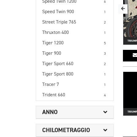
Speed Twin 1200
6
Speed Twin 900
1
Street Triple 765
2
Thruxton 400
1
Tiger 1200
5
Tiger 900
3
Tiger Sport 660
2
Tiger Sport 800
1
Tracer 7
1
Trident 660
4
ANNO
CHILOMETRAGGIO